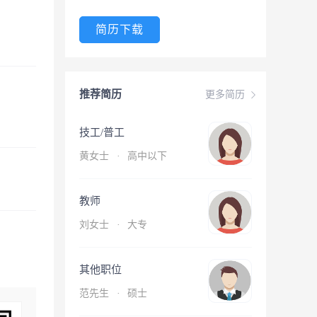
简历下载
推荐简历
更多简历
技工/普工
黄女士
·
高中以下
教师
刘女士
·
大专
其他职位
范先生
·
硕士