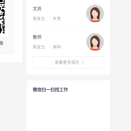
文员
张女士
·
大专
教师
息
俞女士
·
本科
查看更多简历
微信扫一扫找工作