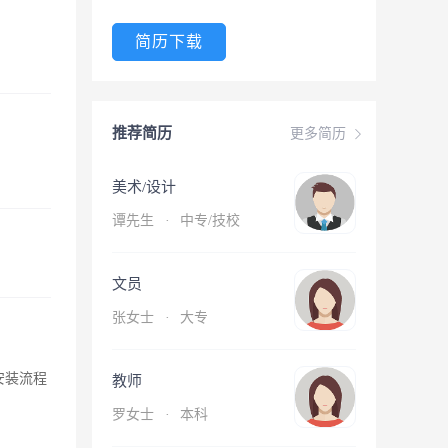
简历下载
推荐简历
更多简历
美术/设计
谭先生
·
中专/技校
文员
张女士
·
大专
对安装流程
教师
罗女士
·
本科